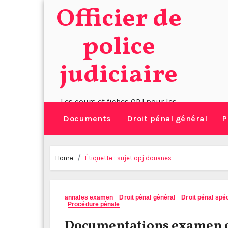
Skip
Officier de
to
police
content
judiciaire
Les cours et fiches OPJ pour les
policiers, gendarmes et douaniers
Documents
Droit pénal général
P
Home
Étiquette :
sujet opj douanes
annales examen
Droit pénal général
Droit pénal spéc
Procédure pénale
Documentations examen off