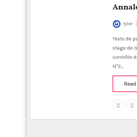
Annal
tyler
Tests de passages et contrôle de connaissances Tests du
stage de r
contrôle 
N°2…
Read