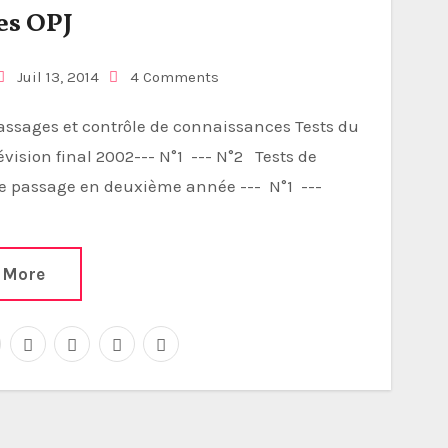
es OPJ
Juil 13, 2014
4 Comments
évision final 2002--- N°1 --- N°2 Tests de
de passage en deuxième année --- N°1 ---
 More