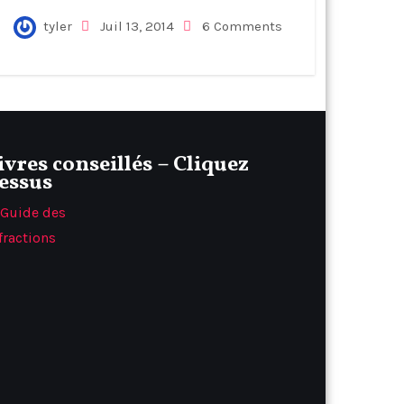
tyler
Juil 13, 2014
6 Comments
ivres conseillés – Cliquez
essus