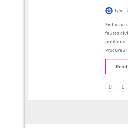
tyler
Fiches et devoirs Notion générales procédure pénale -
fautes civ
publique. 
Procureur
Read