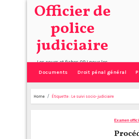
Skip
Officier de
to
police
content
judiciaire
Les cours et fiches OPJ pour les
policiers, gendarmes et douaniers
Documents
Droit pénal général
P
Home
Étiquette :
Le suivi socio-judiciaire
Examen officie
Procé