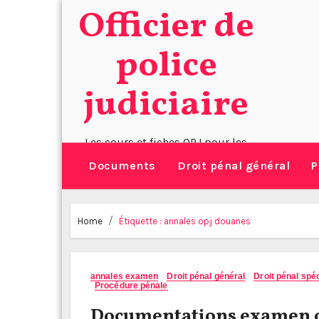
Skip
Officier de
to
police
content
judiciaire
Les cours et fiches OPJ pour les
policiers, gendarmes et douaniers
Documents
Droit pénal général
P
Home
Étiquette :
annales opj douanes
annales examen
Droit pénal général
Droit pénal spéc
Procédure pénale
Documentations examen off