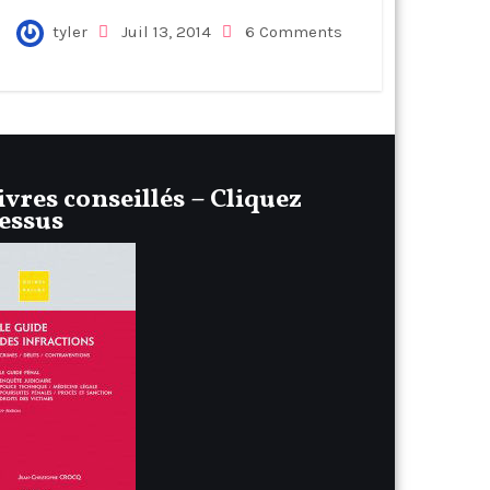
tyler
Juil 13, 2014
6 Comments
ivres conseillés – Cliquez
essus