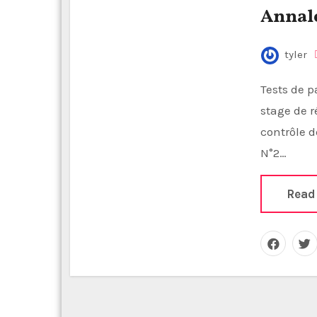
Annal
tyler
Tests de passages et contrôle de connaissances Tests du
stage de r
contrôle 
N°2…
Read