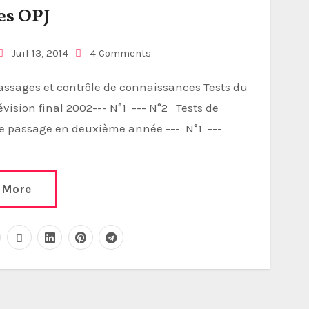
es OPJ
Juil 13, 2014
4 Comments
évision final 2002--- N°1 --- N°2 Tests de
de passage en deuxième année --- N°1 ---
 More